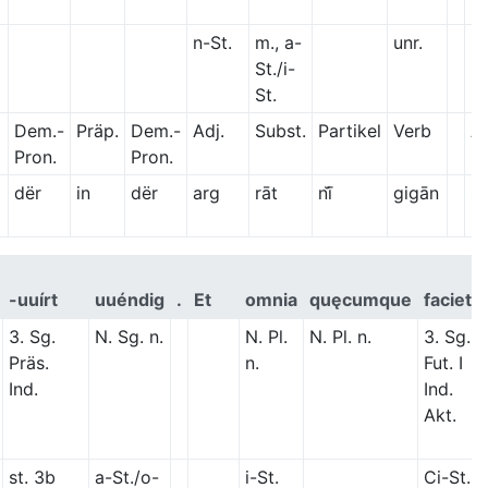
n-St.
m., a-
unr.
St./i-
St.
Dem.-
Präp.
Dem.-
Adj.
Subst.
Partikel
Verb
A
Pron.
Pron.
dër
in
dër
arg
rāt
nī̆
gigān
s
-uuírt
uuéndig
.
Et
omnia
quęcumque
faciet
3. Sg.
N. Sg. n.
N. Pl.
N. Pl. n.
3. Sg.
Präs.
n.
Fut. I
Ind.
Ind.
Akt.
st. 3b
a-St./o-
i-St.
Ci-St.