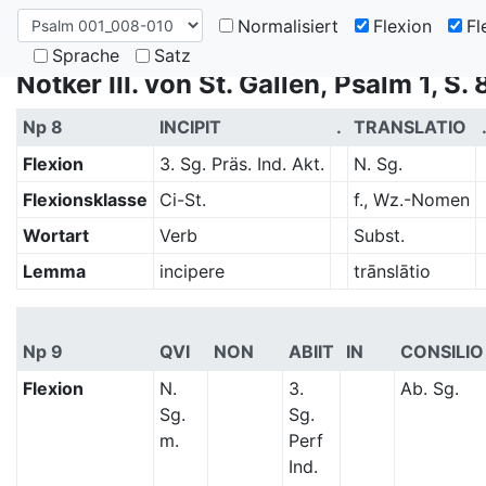
Normalisiert
Flexion
Fl
Sprache
Satz
Notker III. von St. Gallen, Psalm 1, S.
Np 8
INCIPIT
.
TRANSLATIO
Flexion
3. Sg. Präs. Ind. Akt.
N. Sg.
Flexionsklasse
Ci-St.
f., Wz.-Nomen
Wortart
Verb
Subst.
Lemma
incipere
trānslātio
Np 9
QVI
NON
ABIIT
IN
CONSILIO
Flexion
N.
3.
Ab. Sg.
Sg.
Sg.
m.
Perf
Ind.