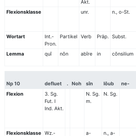
Akt.
Flexionsklasse
unr.
n., o-St.
Wortart
Int.-
Partikel
Verb
Präp.
Subst.
Pron.
Lemma
quī
nōn
abīre
in
cōnsilium
Np 10
defluet
.
Noh
sîn
lôub
ne-
Flexion
3. Sg.
N. Sg.
N. Sg.
Fut. I
m.
Ind. Akt.
Flexionsklasse
Wz.-
a-
n., a-