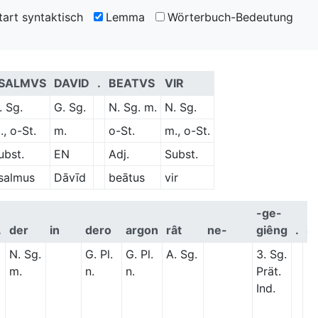
art syntaktisch
Lemma
Wörterbuch-Bedeutung
SALMVS
DAVID
.
BEATVS
VIR
. Sg.
G. Sg.
N. Sg. m.
N. Sg.
., o-St.
m.
o-St.
m., o-St.
ubst.
EN
Adj.
Subst.
salmus
Dāvīd
beātus
vir
-ge-
.
der
in
dero
argon
rât
ne-
giêng
.
S
N. Sg.
G. Pl.
G. Pl.
A. Sg.
3. Sg.
m.
n.
n.
Prät.
Ind.