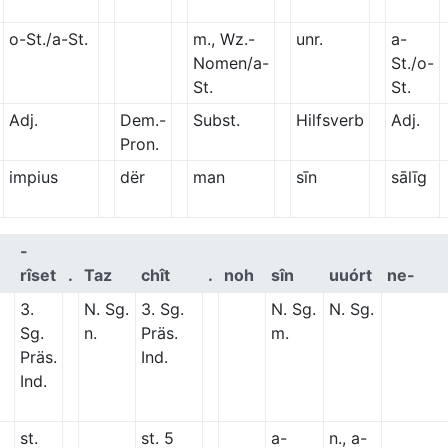
o-St./a-St.
m., Wz.-
unr.
a-
Nomen/a-
St./o-
St.
St.
Adj.
Dem.-
Subst.
Hilfsverb
Adj.
Pron.
impius
dër
man
sīn
sālīg
-
rîset
.
Taz
chît
.
noh
sîn
uuórt
ne-
3.
N. Sg.
3. Sg.
N. Sg.
N. Sg.
Sg.
n.
Präs.
m.
Präs.
Ind.
Ind.
st.
st. 5
a-
n., a-