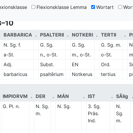
exionsklasse
Flexionsklasse Lemma
Wortart
Wort
 8–10
.
BARBARICA
.
PSALTERII
.
NOTKERI
.
TERTII
.
P
N. Sg. f.
G. Sg.
G. Sg.
G. Sg. m.
N
a-St.
n., o-St.
m., o-St.
o-St.
m
Adj.
Subst.
EN
Ord.
S
barbaricus
psaltērium
Notkerus
tertius
p
IMPIORVM
.
DER
.
MÁN
.
IST
.
SÂlig
G. Pl. n.
N. Sg.
N. Sg.
3. Sg.
N.
m.
Präs.
Sg.
Ind.
m.