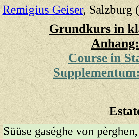
Remigius Geiser
, Salzburg 
Grundkurs in kl
Anhang: 
Course in S
Supplementum: 
Estat
Süüse gaséghe von pèrghen,