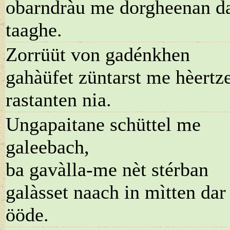
obarndràu me dorgheenan d
taaghe.
Zorrüüt von gadénkhen
gahàüfet züntarst me hèertz
rastanten nia.
Ungapaitane schüttel me
galeebach,
ba gavàlla-me nèt stérban
galàsset naach in mìtten dar
ööde.