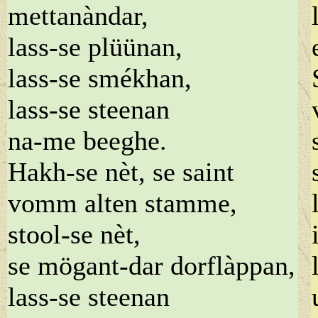
mettanàndar,
lass-se plüünan,
lass-se smékhan,
lass-se steenan
na-me beeghe.
Hakh-se nèt, se saint
vomm alten stamme,
stool-se nèt,
se mögant-dar dorflàppan,
lass-se steenan