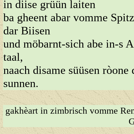
in diise grüün laiten
ba gheent abar vomme Spit
dar Biisen
und möbarnt-sich abe in-s A
taal,
naach disame süüsen ròone 
sunnen.
gakhèart in zimbrisch vomme Re
G