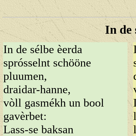
In de 
In de sélbe èerda
sprósselnt schööne
pluumen,
draidar-hanne,
vòll gasmékh un bool
gavèrbet:
Lass-se baksan