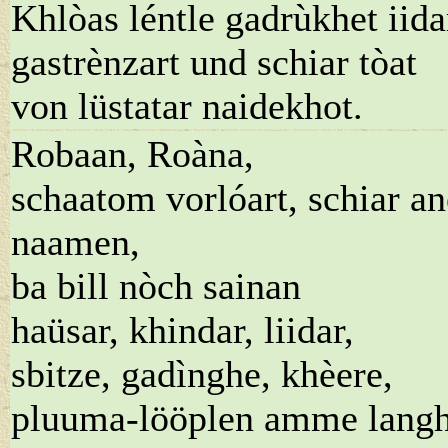
Khlòas léntle gadrùkhet iida
gastrènzart und schiar tòat
von lüstatar naidekhot.
Robaan, Roàna,
schaatom vorlóart, schiar an
naamen,
ba bill nòch sainan
haüsar, khindar, liidar,
sbitze, gadìnghe, khèere,
pluuma-lööplen amme lang