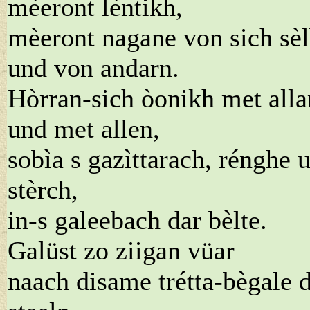
mèeront lèntikh,
mèeront nagane von sich sèl
und von andarn.
Hòrran-sich òonikh met all
und met allen,
sobìa s gazìttarach, rénghe 
stèrch,
in-s galeebach dar bèlte.
Galüst zo ziigan vüar
naach disame trétta-bègale 