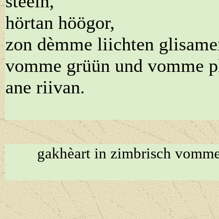
steeln,
hörtan höögor,
zon dèmme liichten glisame
vomme grüün und vomme p
ane riivan.
gakhèart in zimbrisch vomm