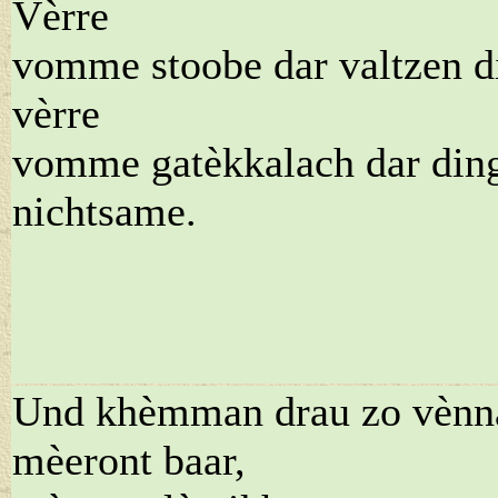
Vèrre
vomme stoobe dar valtzen d
vèrre
vomme gatèkkalach dar din
nichtsame.
Und khèmman drau zo vènn
mèeront baar,