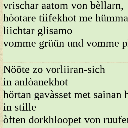
vrischar aatom von bèllarn,
hòotare tiifekhot me hümma
liichtar glisamo
vomme grüün und vomme pl
Nööte zo vorliiran-sich
in anlòanekhot
hörtan gavàsset met sainan h
in stille
òften dorkhloopet von ruufe