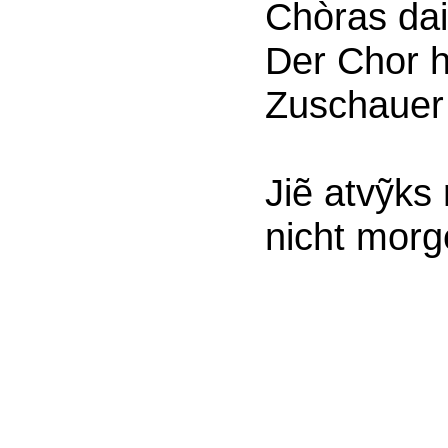
Chòras da
Der Chor h
Zuschauer
Jiẽ atvỹks 
nicht mor