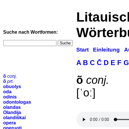
Litauis
Wörterb
Suche nach Wortformen:
Suche
Start
Einleitung
A
A
B
C
Č
D
E
F
G
õ
conj.
õ
conj.
õ
prt.
obuolys
[ˈoː]
oda
odinis
odontologas
olandas
Olandija
olandiškai
opera
operuoti