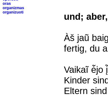
oras
organizmas
organizuoti
und; aber
Àš jaũ bai
fertig, du 
Vaikaĩ ė̃jo į
Kinder sin
Eltern sin