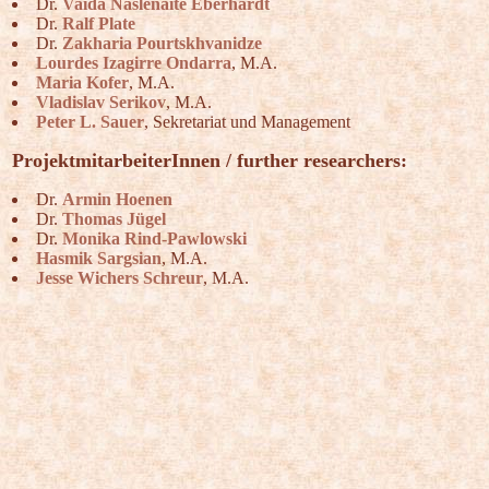
Dr.
Vaida Našlėnaitė Eberhardt
Dr.
Ralf Plate
Dr.
Zakharia Pourtskhvanidze
Lourdes Izagirre Ondarra
, M.A.
Maria Kofer
, M.A.
Vladislav Serikov
, M.A.
Peter L. Sauer
, Sekretariat und Management
ProjektmitarbeiterInnen / further researchers:
Dr.
Armin Hoenen
Dr.
Thomas Jügel
Dr.
Monika Rind-Pawlowski
Hasmik Sargsian
, M.A.
Jesse Wichers Schreur
, M.A.