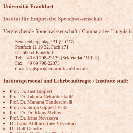
Universität Frankfurt
Institut für Empirische Sprachwissenschaft
Vergleichende Sprachwissenschaft / Comparative Linguistic
Senckenberganlage 31 (9. OG)
Postfach 11 19 32, Fach 171
D - 60054 Frankfurt
Tel.: +49 69 798-23139 (Sekretariat / Office)
Fax: +49 69 798-22873
e-mail:
vglspw@em.uni-frankfurt.de
Institutspersonal und Lehrbeauftragte / Institute staff:
Prof. Dr.
Jost Gippert
Prof. Dr.
Jolanta Gelumbeckaitė
Prof. Dr.
Manana Tandaschwili
Prof. Dr.
Sonja Gippert-Fritz
Prof. Dr. Dr.
Klaus Mylius
Prof. Dr.
Irina Nevskaya
Dr.
Lana Ahlborn (née Vyvenko)
Dr.
Ralf Gehrke