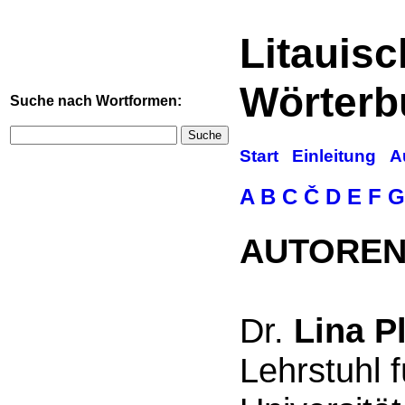
Litauis
Wörterb
Suche nach Wortformen:
Suche
Start
Einleitung
A
A
B
C
Č
D
E
F
G
AUTORE
Dr.
Lina P
Lehrstuhl 