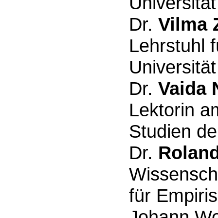
Universität
Dr.
Vilma 
Lehrstuhl 
Universität
Dr.
Vaida 
Lektorin am
Studien der
Dr.
Rolan
Wissenschaf
für Empiri
Johann Wol