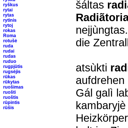
šáltas
radi
ryškus
rytai
Radiãtoria
rytas
rytinis
rytoj
neįjùngtas
rokas
Roma
die Zentral
rotušė
ruda
rudai
rudas
ruduo
atsùkti
rad
rugpjūtis
rugsėjis
aufdrehen
rūkas
rūkytas
ruošimas
Gál galì la
ruošti
ruoštis
kambaryjè 
rūpintis
rūšis
Heizkörper