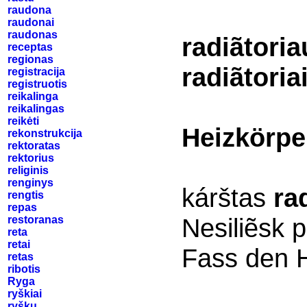
raudona
raudonai
raudonas
radiãtoria
receptas
regionas
radiãtoria
registracija
registruotis
reikalinga
reikalingas
reikėti
Heizkörpe
rekonstrukcija
rektoratas
rektorius
religinis
renginys
kárštas
ra
rengtis
repas
Nesiliẽsk p
restoranas
reta
retai
Fass den He
retas
ribotis
Ryga
ryškiai
ryšku