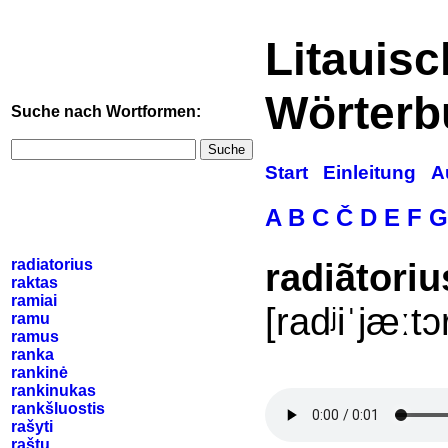
Litauis
Wörterb
Suche nach Wortformen:
Suche
Start
Einleitung
A
A
B
C
Č
D
E
F
G
radiatorius
radiãtoriu
raktas
ramiai
[radʲiˈjæːtɔ
ramu
ramus
ranka
rankinė
rankinukas
rankšluostis
rašyti
raštu