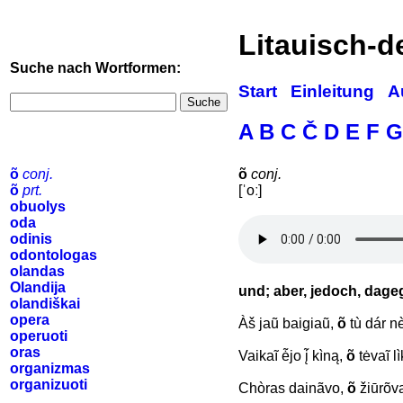
Litauisch-
Suche nach Wortformen:
Start
Einleitung
A
Suche
A
B
C
Č
D
E
F
G
õ
conj.
õ
conj.
õ
prt.
[ˈoː]
obuolys
oda
odinis
odontologas
olandas
Olandija
und; aber, jedoch, dag
olandiškai
opera
Àš jaũ baigiaũ,
õ
tù dár n
operuoti
oras
Vaikaĩ ė̃jo į̃ kìną,
õ
tėvaĩ 
organizmas
organizuoti
Chòras dainãvo,
õ
žiūrõv