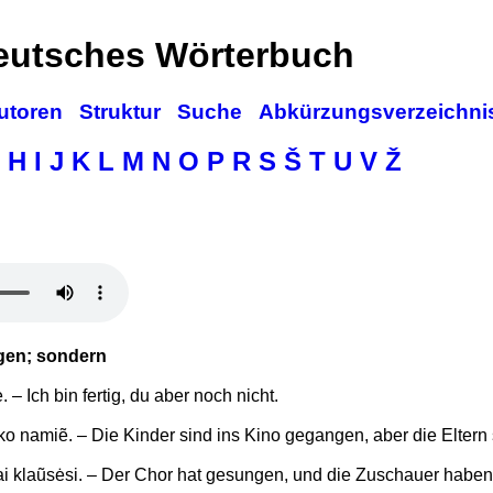
deutsches Wörterbuch
utoren
Struktur
Suche
Abkürzungsverzeichni
H
I
J
K
L
M
N
O
P
R
S
Š
T
U
V
Ž
egen; sondern
è. – Ich bin fertig, du aber noch nicht.
lìko namiẽ. – Die Kinder sind ins Kino gegangen, aber die Elter
ai klaũsėsi. – Der Chor hat gesungen, und die Zuschauer haben