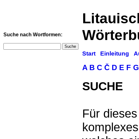
Litauis
Wörterb
Suche nach Wortformen:
Suche
Start
Einleitung
A
A
B
C
Č
D
E
F
G
SUCHE
Für dieses
komplexes 