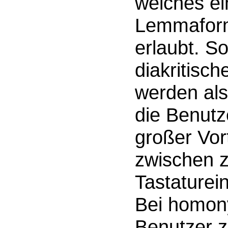
welches ei
Lemmafor
erlaubt. S
diakritisc
werden als
die Benutz
großer Vort
zwischen 
Tastaturei
Bei homon
Benutzer z