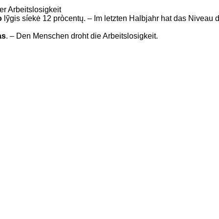
er Arbeitslosigkeit
o
lỹgis síekė 12 pròcentų. – Im letzten Halbjahr hat das Niveau 
as
. – Den Menschen droht die Arbeitslosigkeit.