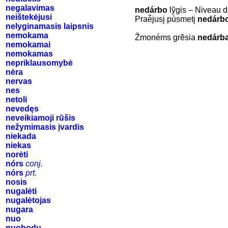
negalavimas
nedárbo
lỹgis – Niveau d
neištekėjusi
Praė̃jusį pùsmetį
nedárb
nelyginamasis laipsnis
nemokama
Žmonė́ms grẽsia
nedárb
nemokamai
nemokamas
nepriklausomybė
nėra
nervas
nes
netoli
nevedęs
neveikiamoji rūšis
nežymimasis įvardis
niekada
niekas
norėti
nórs
conj.
nórs
prt.
nosis
nugalėti
nugalėtojas
nugara
nuo
nuobodu