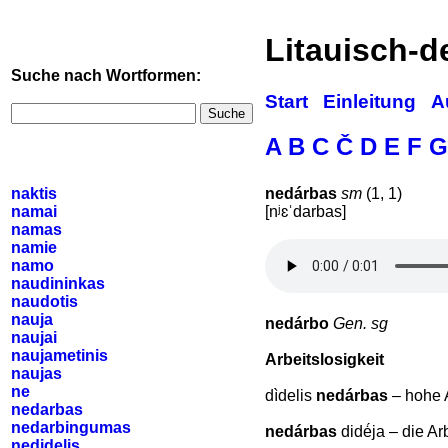
Litauisch-
Suche nach Wortformen:
Start
Einleitung
A
Suche
A
B
C
Č
D
E
F
G
naktis
nedárbas
sm
(1, 1)
namai
[nʲɛˈdarbas]
namas
namie
namo
naudininkas
naudotis
nauja
nedárbo
Gen. sg
naujai
naujametinis
Arbeitslosigkeit
naujas
ne
dìdelis
nedárbas
– hohe A
nedarbas
nedarbingumas
nedárbas
didė́ja – die Ar
nedidelis