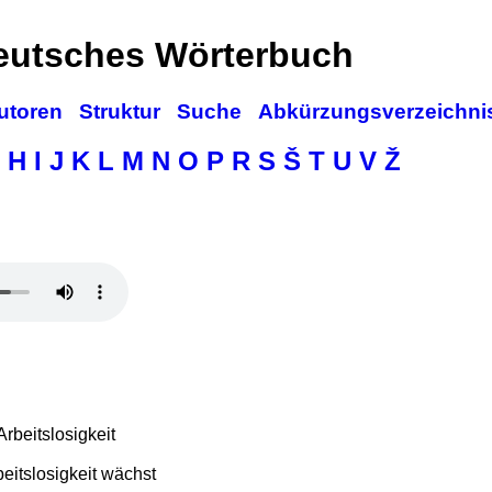
deutsches Wörterbuch
utoren
Struktur
Suche
Abkürzungsverzeichni
H
I
J
K
L
M
N
O
P
R
S
Š
T
U
V
Ž
rbeitslosigkeit
beitslosigkeit wächst