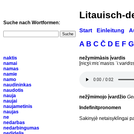
Litauisch-
Suche nach Wortformen:
Start
Einleitung
A
Suche
A
B
C
Č
D
E
F
G
naktis
nežymimàsis į́vardis
namai
[nʲɛʒʲiːmʲɪˈmasʲɪs ˈiːvarʲdʲɪs
namas
namie
namo
naudininkas
naudotis
nauja
nežỹmimojo į́vardžio
Ge
naujai
naujametinis
Indefinitpronomen
naujas
ne
Sakinyjè netaisyklìngai p
nedarbas
nedarbingumas
nedidelis