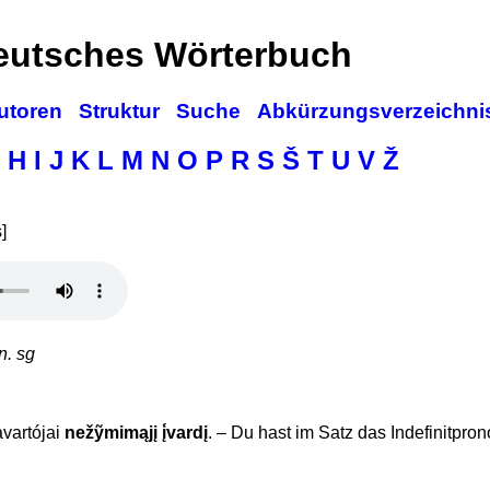
deutsches Wörterbuch
utoren
Struktur
Suche
Abkürzungsverzeichni
H
I
J
K
L
M
N
O
P
R
S
Š
T
U
V
Ž
]
n. sg
avartójai
nežỹmimąjį į́vardį
. – Du hast im Satz das Indefinitpro