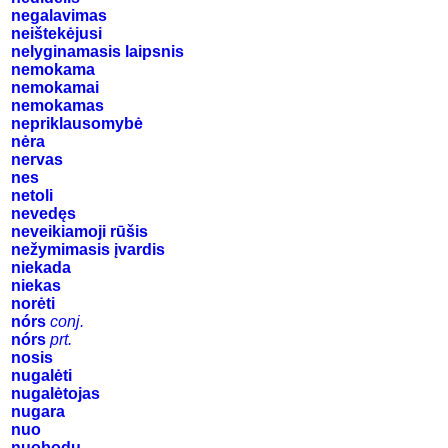
negalavimas
neištekėjusi
nelyginamasis laipsnis
nemokama
nemokamai
nemokamas
nepriklausomybė
nėra
nervas
nes
netoli
nevedęs
neveikiamoji rūšis
nežymimasis įvardis
niekada
niekas
norėti
nórs
conj.
nórs
prt.
nosis
nugalėti
nugalėtojas
nugara
nuo
nuobodu