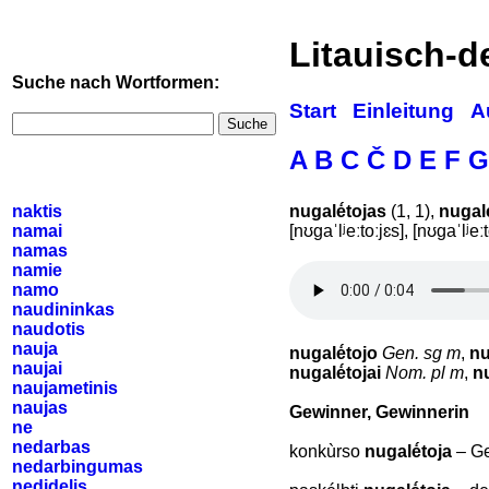
Litauisch-
Suche nach Wortformen:
Start
Einleitung
A
Suche
A
B
C
Č
D
E
F
G
naktis
nugalė́tojas
(1, 1),
nugalė
namai
[nʊgaˈlʲeːtoːjɛs], [nʊgaˈlʲeːt
namas
namie
namo
naudininkas
naudotis
nauja
nugalė́tojo
Gen. sg m
,
nu
naujai
nugalė́tojai
Nom. pl m
,
nu
naujametinis
naujas
Gewinner, Gewinnerin
ne
nedarbas
konkùrso
nugalė́toja
– Ge
nedarbingumas
nedidelis