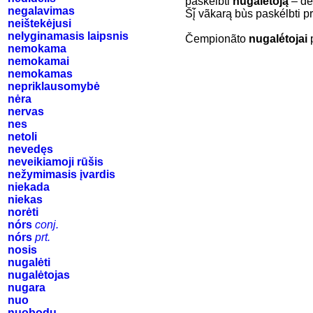
paskélbti
nugalė́toją
– de
negalavimas
Šį̃ vãkarą bùs paskélbti p
neištekėjusi
nelyginamasis laipsnis
Čempionãto
nugalė́tojai
p
nemokama
nemokamai
nemokamas
nepriklausomybė
nėra
nervas
nes
netoli
nevedęs
neveikiamoji rūšis
nežymimasis įvardis
niekada
niekas
norėti
nórs
conj.
nórs
prt.
nosis
nugalėti
nugalėtojas
nugara
nuo
nuobodu