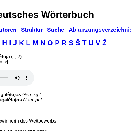
deutsches Wörterbuch
utoren
Struktur
Suche
Abkürzungsverzeichni
H
I
J
K
L
M
N
O
P
R
S
Š
T
U
V
Ž
́toja
(1, 2)
oːjɛ]
galė́tojos
Gen. sg f
galė́tojos
Nom. pl f
winnerin des Wettbewerbs