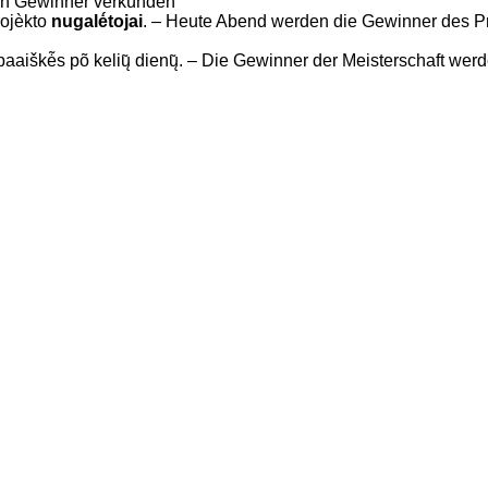
n Gewinner verkünden
rojèkto
nugalė́tojai
. – Heute Abend werden die Gewinner des Pr
aaiškė̃s põ kelių̃ dienų̃. – Die Gewinner der Meisterschaft werd