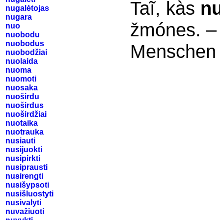
Taĩ, kàs
nu
nugalėtojas
nugara
žmónes. –
nuo
nuobodu
nuobodus
Menschen 
nuobodžiai
nuolaida
nuoma
nuomoti
nuosaka
nuoširdu
nuoširdus
nuoširdžiai
nuotaika
nuotrauka
nusiauti
nusijuokti
nusipirkti
nusiprausti
nusirengti
nusišypsoti
nusišluostyti
nusivalyti
nuvažiuoti