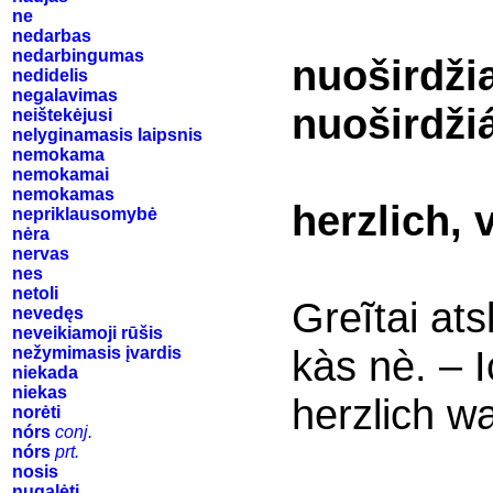
ne
nedarbas
nedarbingumas
nuoširdži
nedidelis
negalavimas
nuoširdži
neištekėjusi
nelyginamasis laipsnis
nemokama
nemokamai
nemokamas
herzlich,
nepriklausomybė
nėra
nervas
nes
netoli
Greĩtai ats
nevedęs
neveikiamoji rūšis
kàs nè. –
nežymimasis įvardis
niekada
niekas
herzlich wa
norėti
nórs
conj.
nórs
prt.
nosis
nugalėti