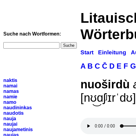
Litauis
Wörterb
Suche nach Wortformen:
Suche
Start
Einleitung
A
A
B
C
Č
D
E
F
G
naktis
nuoširdù
namai
namas
[nʊ͜ɑʃʲɪrˈdʊ]
namie
namo
naudininkas
naudotis
nauja
naujai
naujametinis
naujas