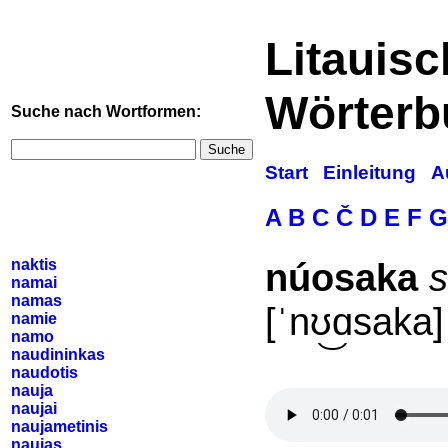
Litauis
Wörterb
Suche nach Wortformen:
Suche
Start
Einleitung
A
A
B
C
Č
D
E
F
G
naktis
núosaka
s
namai
namas
[ˈnʊ͜ɑsaka]
namie
namo
naudininkas
naudotis
nauja
naujai
naujametinis
naujas