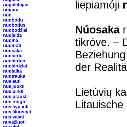
liepiamóji
nugalėtojas
nugara
nuo
nuobodu
nuobodus
Núosaka
r
nuobodžiai
nuolaida
tikróve. –
nuoma
nuomoti
nuosaka
Beziehung
nuoširdu
nuoširdus
der Realitä
nuoširdžiai
nuotaika
nuotrauka
nusiauti
nusijuokti
Lietùvių kal
nusipirkti
nusiprausti
Litauische 
nusirengti
nusišypsoti
nusišluostyti
nusivalyti
nuvažiuoti