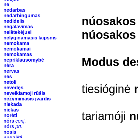
ne
nedarbas
nedarbingumas
núosakos
nedidelis
negalavimas
núosakos
neištekėjusi
nelyginamasis laipsnis
nemokama
nemokamai
nemokamas
Modus de
nepriklausomybė
nėra
nervas
nes
netoli
tiesióginė
nevedęs
neveikiamoji rūšis
nežymimasis įvardis
niekada
niekas
tariamóji
n
norėti
nórs
conj.
nórs
prt.
nosis
nugalėti