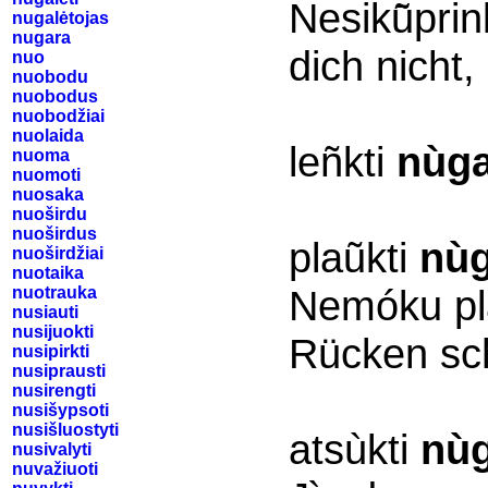
Nesikū̃prink
nugalėtojas
nugara
dich nicht
nuo
nuobodu
nuobodus
nuobodžiai
nuolaida
leñkti
nùg
nuoma
nuomoti
nuosaka
nuoširdu
nuoširdus
plaũkti
nù
nuoširdžiai
nuotaika
Nemóku pl
nuotrauka
nusiauti
nusijuokti
Rücken s
nusipirkti
nusiprausti
nusirengti
nusišypsoti
nusišluostyti
atsùkti
nù
nusivalyti
nuvažiuoti