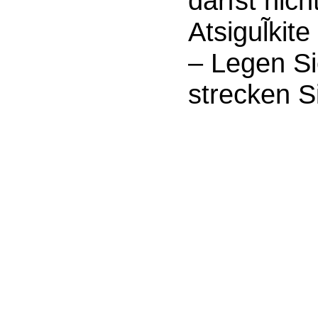
darfst nic
Atsigul̃kite
– Legen Si
strecken S