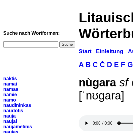
Litauis
Wörterb
Suche nach Wortformen:
Suche
Start
Einleitung
A
A
B
C
Č
D
E
F
G
naktis
nùgara
sf
namai
namas
[ˈnʊgara]
namie
namo
naudininkas
naudotis
nauja
naujai
naujametinis
naujas