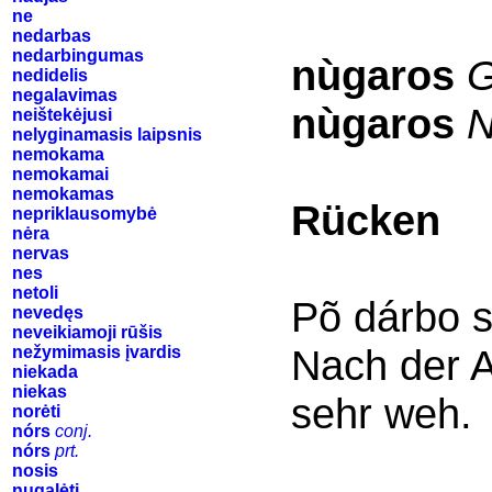
ne
nedarbas
nedarbingumas
nùgaros
G
nedidelis
negalavimas
nùgaros
N
neištekėjusi
nelyginamasis laipsnis
nemokama
nemokamai
nemokamas
Rücken
nepriklausomybė
nėra
nervas
nes
netoli
Põ dárbo 
nevedęs
neveikiamoji rūšis
Nach der A
nežymimasis įvardis
niekada
niekas
sehr weh.
norėti
nórs
conj.
nórs
prt.
nosis
nugalėti