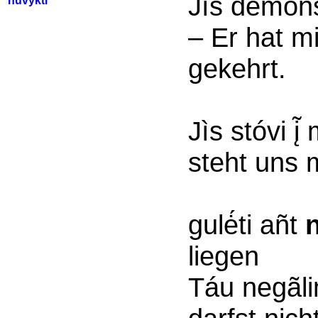
Jìs demons
nuvykti
– Er hat m
gekehrt.
Jìs stóvi į
steht uns
gulė́ti añt
liegen
Táu negãli