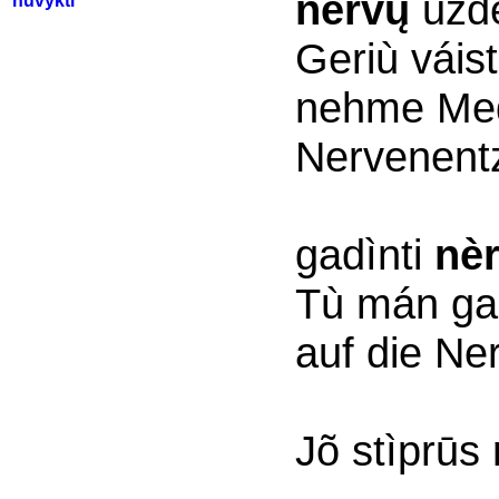
nèrvų
užde
nuvykti
Geriù vái
nehme Med
Nervenent
gadìnti
nè
Tù mán ga
auf die Ne
Jõ stìprūs