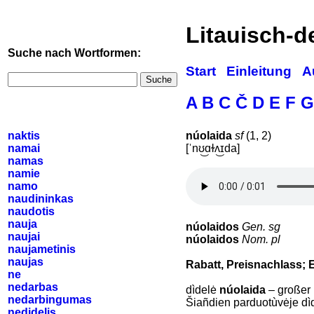
Litauisch-
Suche nach Wortformen:
Start
Einleitung
A
Suche
A
B
C
Č
D
E
F
G
naktis
núolaida
sf
(1, 2)
namai
[ˈnʊ͜ɑɫʌ͜ɪda]
namas
namie
namo
naudininkas
naudotis
nauja
núolaidos
Gen. sg
naujai
núolaidos
Nom. pl
naujametinis
naujas
Rabatt, Preisnachlass; 
ne
nedarbas
dìdelė
núolaida
– großer 
nedarbingumas
Šiañdien parduotùvėje di
nedidelis