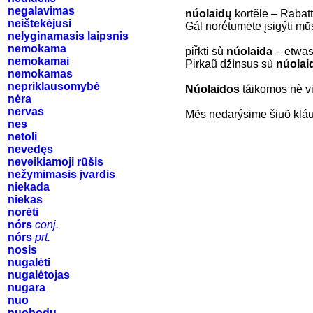
negalavimas
núolaidų
kortẽlė – Rabat
neištekėjusi
Gál norė́tumėte įsigýti mū
nelyginamasis laipsnis
nemokama
pir̃kti sù
núolaida
– etwas
nemokamai
Pirkaũ džìnsus sù
núolai
nemokamas
nepriklausomybė
Núolaidos
táikomos nè v
nėra
nervas
Mẽs nedarýsime šiuõ klá
nes
netoli
nevedęs
neveikiamoji rūšis
nežymimasis įvardis
niekada
niekas
norėti
nórs
conj.
nórs
prt.
nosis
nugalėti
nugalėtojas
nugara
nuo
nuobodu