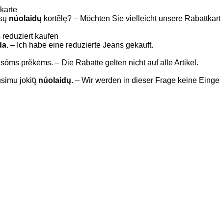
tkarte
́sų
núolaidų
kortẽlę? – Möchten Sie vielleicht unsere Rabattka
 reduziert kaufen
da
. – Ich habe eine reduzierte Jeans gekauft.
isóms prẽkėms. – Die Rabatte gelten nicht auf alle Artikel.
usimu jokių̃
núolaidų
. – Wir werden in dieser Frage keine Ein