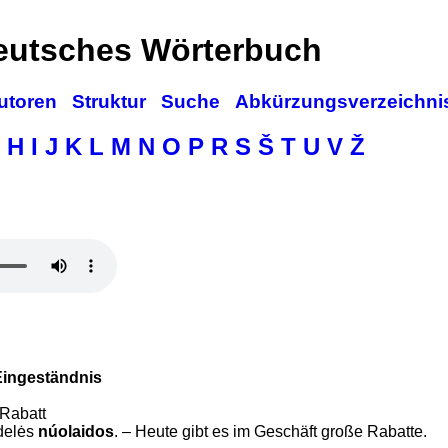
deutsches Wörterbuch
utoren
Struktur
Suche
Abkürzungsverzeichni
H
I
J
K
L
M
N
O
P
R
S
Š
T
U
V
Ž
Eingeständnis
Rabatt
̀delės
núolaidos
. – Heute gibt es im Geschäft große Rabatte.