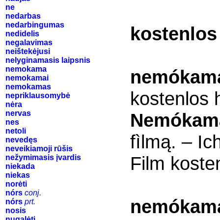
ne
nedarbas
nedarbingumas
kostenlos
nedidelis
negalavimas
neištekėjusi
nelyginamasis laipsnis
nemokama
nemókam
nemokamai
nemokamas
kostenlos 
nepriklausomybė
nėra
nervas
Nemókam
nes
netoli
fìlmą. – 
nevedęs
neveikiamoji rūšis
Film koste
nežymimasis įvardis
niekada
niekas
norėti
nórs
conj.
nemókam
nórs
prt.
nosis
nugalėti