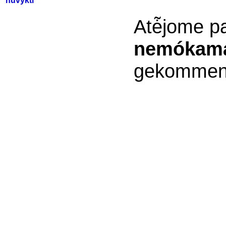
nuvykti
Atė̃jome pav
nemókam
gekommen u