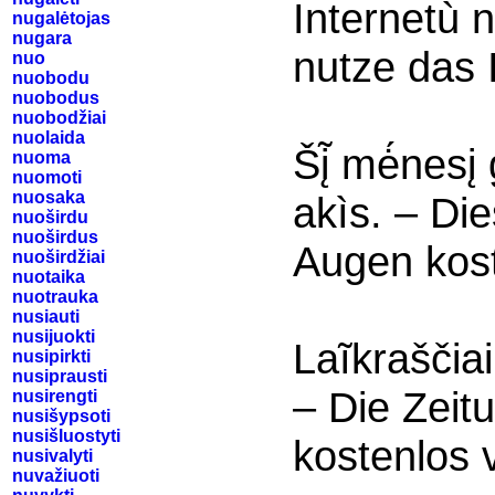
Internetù 
nugalėtojas
nugara
nutze das 
nuo
nuobodu
nuobodus
nuobodžiai
nuolaida
Šį̃ mė́nesį
nuoma
nuomoti
nuosaka
akìs. – D
nuoširdu
nuoširdus
Augen kost
nuoširdžiai
nuotaika
nuotrauka
nusiauti
nusijuokti
Laĩkraščiai
nusipirkti
nusiprausti
– Die Zeit
nusirengti
nusišypsoti
nusišluostyti
kostenlos v
nusivalyti
nuvažiuoti