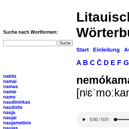
Litauis
Wörterb
Suche nach Wortformen:
Suche
Start
Einleitung
A
A
B
C
Č
D
E
F
G
naktis
nemókam
namai
namas
[nʲɛˈmoːkam
namie
namo
naudininkas
naudotis
nauja
naujai
naujametinis
naujas