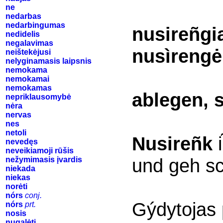
ne
nedarbas
nedarbingumas
nusireñgi
nedidelis
negalavimas
nusìrengė
neištekėjusi
nelyginamasis laipsnis
nemokama
nemokamai
nemokamas
ablegen, 
nepriklausomybė
nėra
nervas
nes
netoli
Nusireñk
i
nevedęs
neveikiamoji rūšis
und geh sc
nežymimasis įvardis
niekada
niekas
norėti
nórs
conj.
Gýdytojas
nórs
prt.
nosis
nugalėti