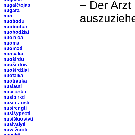
– Der Arzt
nugalėtojas
nugara
auszuzieh
nuo
nuobodu
nuobodus
nuobodžiai
nuolaida
nuoma
nuomoti
nuosaka
nuoširdu
nuoširdus
nuoširdžiai
nuotaika
nuotrauka
nusiauti
nusijuokti
nusipirkti
nusiprausti
nusirengti
nusišypsoti
nusišluostyti
nusivalyti
nuvažiuoti