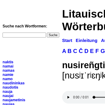
Litauis
Wörterb
Suche nach Wortformen:
Suche
Start
Einleitung
A
A
B
C
Č
D
E
F
G
naktis
nusireñgt
namai
namas
[nʊsʲɪˈrʲɛŋʲk
namie
namo
naudininkas
naudotis
nauja
naujai
naujametinis
naujas