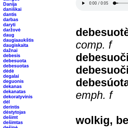
Danija
daniškai
dantis
darbas
daryti
debesuot
daržovė
daug
daugiaaukštis
comp. f
daugiskaita
dažnai
debesuoči
debesis
debesuota
debesuotas
debesuoči
dėdė
degalai
debesúota
deguonis
dekanas
emph. f
dekanatas
dekoratyvinis
dėl
derintis
dėstytojas
wolkig, b
dešimt
dešimtas
dešinė