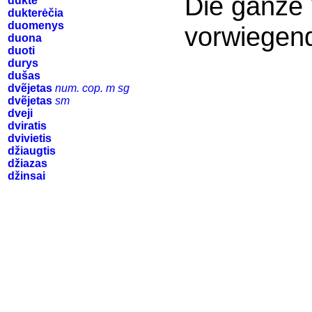
Die ganze 
duktė
dukterėčia
duomenys
vorwiegend
duona
duoti
durys
dušas
dvẽjetas
num. cop. m sg
dvẽjetas
sm
dveji
dviratis
dvivietis
džiaugtis
džiazas
džinsai