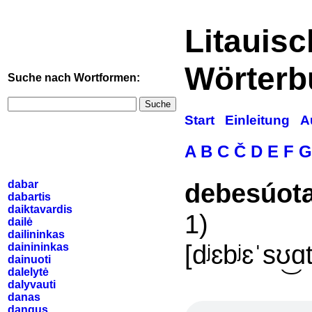
Litauis
Wörterb
Suche nach Wortformen:
Suche
Start
Einleitung
A
A
B
C
Č
D
E
F
G
dabar
debesúot
dabartis
daiktavardis
1)
dailė
dailininkas
[dʲɛbʲɛˈsʊ͜ɑ
dainininkas
dainuoti
dalelytė
dalyvauti
danas
dangus