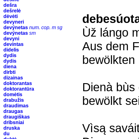
dešra
dešrelė
debesúot
dėvėti
devyneri
devýnetas
num. cop. m sg
Ùž lángo m
devýnetas
sm
devyni
Aus dem F
devintas
didelis
dydis
bewölkten
dydis
diena
dirbti
dizainas
Dienà bùs
doktorantas
doktorantūra
domėtis
bewölkt se
drabužis
draudimas
draugas
draugiškas
dribsniai
Vìsą savá
druska
du