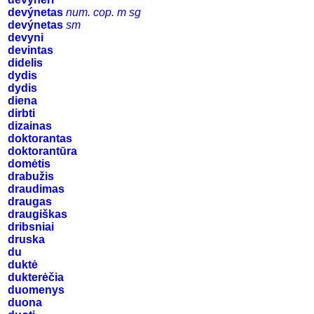
devýnetas
num. cop. m sg
devýnetas
sm
devyni
devintas
didelis
dydis
dydis
diena
dirbti
dizainas
doktorantas
doktorantūra
domėtis
drabužis
draudimas
draugas
draugiškas
dribsniai
druska
du
duktė
dukterėčia
duomenys
duona