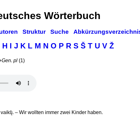
deutsches Wörterbuch
utoren
Struktur
Suche
Abkürzungsverzeichni
H
I
J
K
L
M
N
O
P
R
S
Š
T
U
V
Ž
+
Gen. pl
(1)
vaikų̃. – Wir wollten immer zwei Kinder haben.