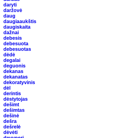
daryti
daržovė
daug
daugiaaukštis
daugiskaita
dažnai
debesis
debesuota
debesuotas
dėdė
degalai
deguonis
dekanas
dekanatas
dekoratyvinis
dėl
derintis
dėstytojas
dešimt
dešimtas
dešinė
dešra
dešrelė
dėvėti
devyneri