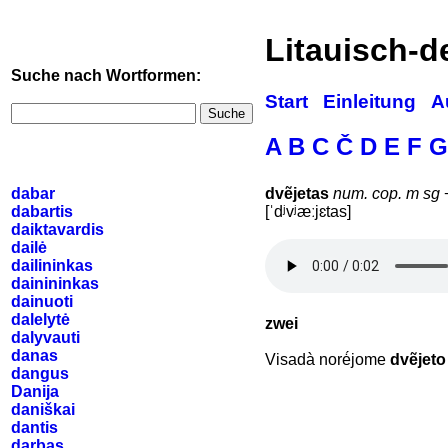
Litauisch-
Suche nach Wortformen:
Start
Einleitung
A
Suche
A
B
C
Č
D
E
F
G
dabar
dvẽjetas
num. cop. m sg
dabartis
[ˈdʲvʲæːjɛtas]
daiktavardis
dailė
dailininkas
dainininkas
dainuoti
dalelytė
zwei
dalyvauti
danas
Visadà norė́jome
dvẽjeto
dangus
Danija
daniškai
dantis
darbas