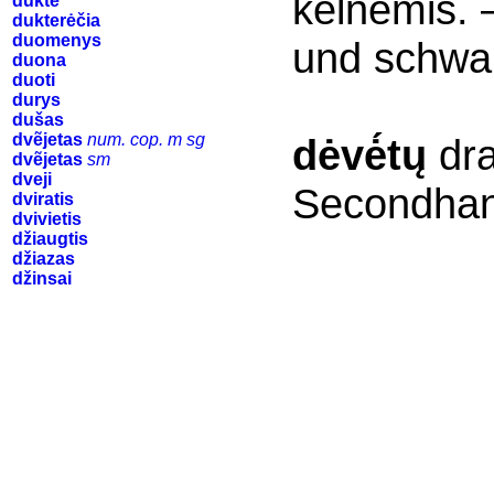
kélnėmis.
duktė
dukterėčia
duomenys
und schwa
duona
duoti
durys
dušas
dvẽjetas
num. cop. m sg
dėvė́tų
dra
dvẽjetas
sm
dveji
Secondhan
dviratis
dvivietis
džiaugtis
džiazas
džinsai