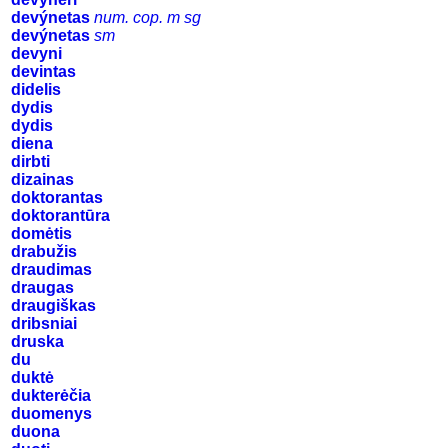
devýnetas
num. cop. m sg
devýnetas
sm
devyni
devintas
didelis
dydis
dydis
diena
dirbti
dizainas
doktorantas
doktorantūra
domėtis
drabužis
draudimas
draugas
draugiškas
dribsniai
druska
du
duktė
dukterėčia
duomenys
duona