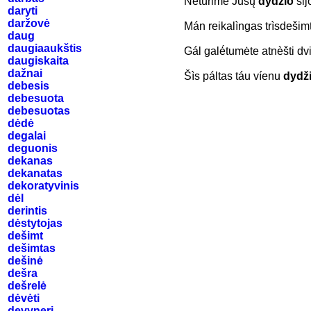
Netùrime Jū́sų
dỹdžio
sij
daryti
daržovė
Mán reikalìngas trìsdešim
daug
daugiaaukštis
Gál galė́tumėte atnèšti d
daugiskaita
dažnai
Šìs páltas táu víenu
dydži
debesis
debesuota
debesuotas
dėdė
degalai
deguonis
dekanas
dekanatas
dekoratyvinis
dėl
derintis
dėstytojas
dešimt
dešimtas
dešinė
dešra
dešrelė
dėvėti
devyneri