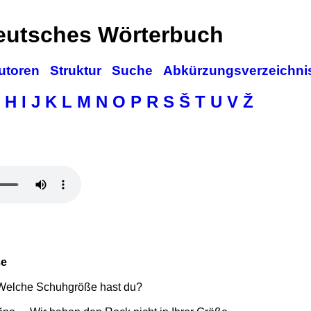
deutsches Wörterbuch
utoren
Struktur
Suche
Abkürzungsverzeichni
H
I
J
K
L
M
N
O
P
R
S
Š
T
U
V
Ž
ße
Welche Schuhgröße hast du?