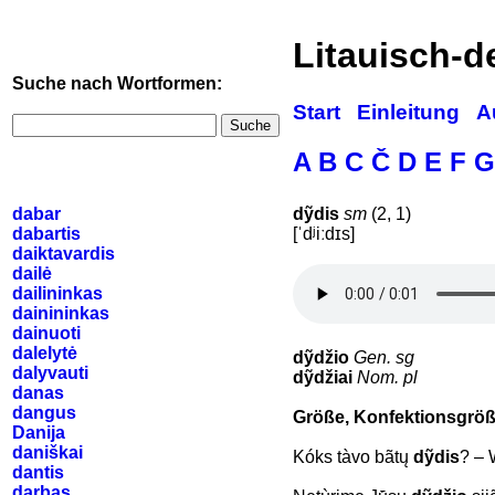
Litauisch-
Suche nach Wortformen:
Start
Einleitung
A
Suche
A
B
C
Č
D
E
F
G
dabar
dỹdis
sm
(2, 1)
dabartis
[ˈdʲiːdɪs]
daiktavardis
dailė
dailininkas
dainininkas
dainuoti
dalelytė
dỹdžio
Gen. sg
dalyvauti
dỹdžiai
Nom. pl
danas
dangus
Größe, Konfektionsgrö
Danija
daniškai
Kóks tàvo bãtų
dỹdis
? – 
dantis
darbas