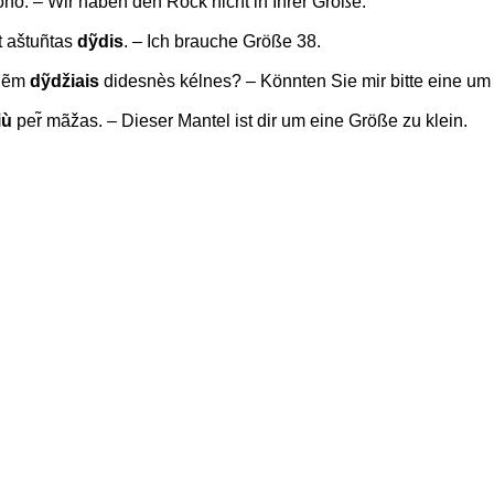
õno. – Wir haben den Rock nicht in Ihrer Größe.
t aštuñtas
dỹdis
. – Ich brauche Größe 38.
viẽm
dỹdžiais
didesnès kélnes? – Könnten Sie mir bitte eine 
ù
per̃ mãžas. – Dieser Mantel ist dir um eine Größe zu klein.