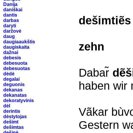
Danija
daniškai
dantis
dešimtiẽs
darbas
daryti
daržovė
daug
daugiaaukštis
zehn
daugiskaita
dažnai
debesis
debesuota
debesuotas
Dabar̃
dẽ
dėdė
degalai
haben wir
deguonis
dekanas
dekanatas
dekoratyvinis
dėl
Vãkar bù
derintis
dėstytojas
Gestern wa
dešimt
dešimtas
dešinė