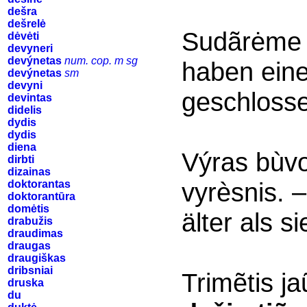
dešra
dešrelė
Sudãrėm
dėvėti
devyneri
devýnetas
num. cop. m sg
haben eine
devýnetas
sm
devyni
geschloss
devintas
didelis
dydis
dydis
diena
Výras bù
dirbti
dizainas
vyrèsnis.
doktorantas
doktorantūra
domėtis
älter als si
drabužis
draudimas
draugas
draugiškas
dribsniai
Trimẽtis ja
druska
du