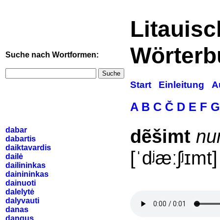
Litauis
Wörterb
Suche nach Wortformen:
Suche
Start
Einleitung
A
A
B
C
Č
D
E
F
G
dabar
dẽšimt
nu
dabartis
daiktavardis
[ˈdʲæːʃʲɪmt]
dailė
dailininkas
dainininkas
dainuoti
dalelytė
dalyvauti
danas
dangus