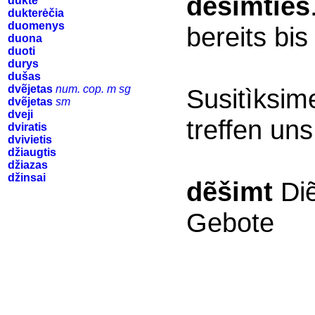
dešimtiẽs
duktė
dukterėčia
duomenys
bereits bis
duona
duoti
durys
dušas
dvẽjetas
num. cop. m sg
Susitìksim
dvẽjetas
sm
dveji
treffen un
dviratis
dvivietis
džiaugtis
džiazas
džinsai
dẽšimt
Die
Gebote