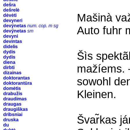
dešra
dešrelė
Mašinà va
dėvėti
devyneri
devýnetas
num. cop. m sg
Auto fuhr 
devýnetas
sm
devyni
devintas
didelis
dydis
Šìs spektãk
dydis
diena
mažíems. 
dirbti
dizainas
sowohl de
doktorantas
doktorantūra
domėtis
Kleinen.
drabužis
draudimas
draugas
draugiškas
dribsniai
Švar̃kas já
druska
du