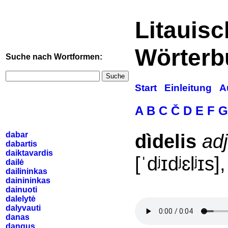
Litauis
Wörterb
Suche nach Wortformen:
Suche
Start
Einleitung
A
A
B
C
Č
D
E
F
G
dabar
dìdelis
ad
dabartis
daiktavardis
[ˈdʲɪdʲɛlʲɪs],
dailė
dailininkas
dainininkas
dainuoti
dalelytė
dalyvauti
danas
dangus