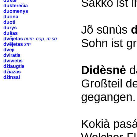
Sakko ist i
duktė
dukterėčia
duomenys
duona
duoti
Jõ sūnùs
d
durys
dušas
dvẽjetas
num. cop. m sg
Sohn ist g
dvẽjetas
sm
dveji
dviratis
dvivietis
Didèsnė
da
džiaugtis
džiazas
džinsai
Großteil d
gegangen.
Kokià pasá