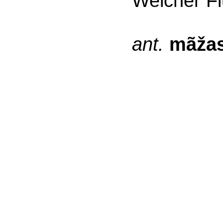
Welcher Fl
ant.
mãža