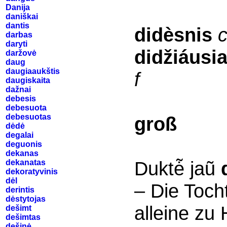
Danija
daniškai
dantis
didèsnis
darbas
daryti
didžiáusi
daržovė
daug
daugiaaukštis
f
daugiskaita
dažnai
debesis
debesuota
debesuotas
groß
dėdė
degalai
deguonis
dekanas
Duktė̃ jaũ
dekanatas
dekoratyvinis
dėl
– Die Toch
derintis
dėstytojas
alleine zu
dešimt
dešimtas
dešinė