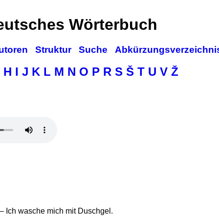
deutsches Wörterbuch
utoren
Struktur
Suche
Abkürzungsverzeichni
H
I
J
K
L
M
N
O
P
R
S
Š
T
U
V
Ž
. – Ich wasche mich mit Duschgel.