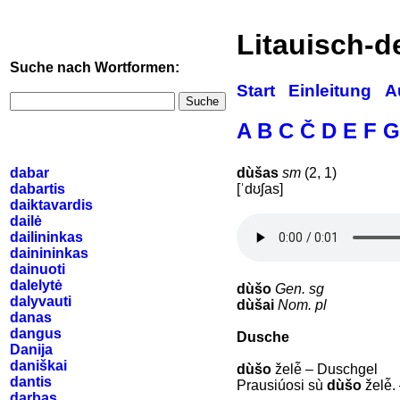
Litauisch-
Suche nach Wortformen:
Start
Einleitung
A
Suche
A
B
C
Č
D
E
F
G
dabar
dùšas
sm
(2, 1)
dabartis
[ˈdʊʃas]
daiktavardis
dailė
dailininkas
dainininkas
dainuoti
dalelytė
dùšo
Gen. sg
dalyvauti
dùšai
Nom. pl
danas
dangus
Dusche
Danija
daniškai
dùšo
želė̃ – Duschgel
dantis
Prausiúosi sù
dùšo
želė̃
darbas