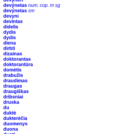
devýnetas
num. cop. m sg
devýnetas
sm
devyni
devintas
didelis
dydis
dydis
diena
dirbti
dizainas
doktorantas
doktorantūra
domėtis
drabužis
draudimas
draugas
draugiškas
dribsniai
druska
du
duktė
dukterėčia
duomenys
duona