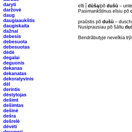
daryti
eĩti į̃
dùšą
/põ
dušù
– unte
daržovė
Pasimankštìnus eĩsiu põ
daug
daugiaaukštis
praũstis põ
dušù
– dusch
daugiskaita
Nusìprausiau põ šáltu
duš
dažnai
debesis
Bendrãbutyje neveĩkia try
debesuota
debesuotas
dėdė
degalai
deguonis
dekanas
dekanatas
dekoratyvinis
dėl
derintis
dėstytojas
dešimt
dešimtas
dešinė
dešra
dešrelė
dėvėti
devyneri