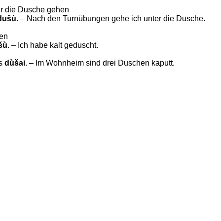
r die Dusche gehen
dušù
. – Nach den Turnübungen gehe ich unter die Dusche.
en
ù
. – Ich habe kalt geduscht.
̃s
dùšai
. – Im Wohnheim sind drei Duschen kaputt.