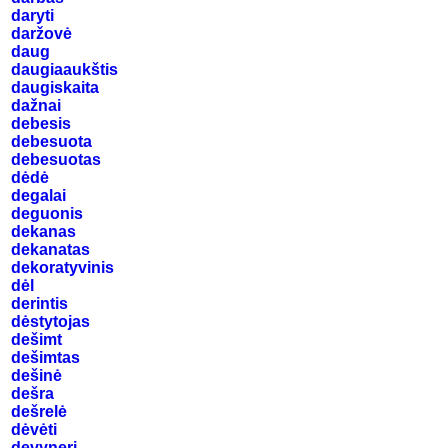
daryti
daržovė
daug
daugiaaukštis
daugiskaita
dažnai
debesis
debesuota
debesuotas
dėdė
degalai
deguonis
dekanas
dekanatas
dekoratyvinis
dėl
derintis
dėstytojas
dešimt
dešimtas
dešinė
dešra
dešrelė
dėvėti
devyneri