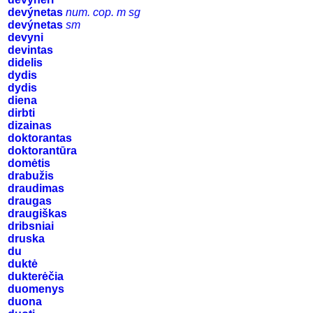
devýnetas
num. cop. m sg
devýnetas
sm
devyni
devintas
didelis
dydis
dydis
diena
dirbti
dizainas
doktorantas
doktorantūra
domėtis
drabužis
draudimas
draugas
draugiškas
dribsniai
druska
du
duktė
dukterėčia
duomenys
duona