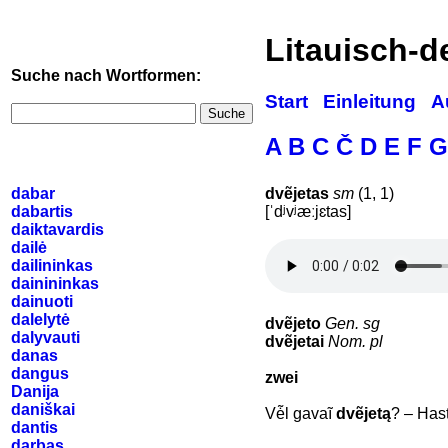
Litauisch-
Suche nach Wortformen:
Start
Einleitung
A
Suche
A
B
C
Č
D
E
F
G
dabar
dvẽjetas
sm
(1, 1)
dabartis
[ˈdʲvʲæːjɛtas]
daiktavardis
dailė
dailininkas
dainininkas
dainuoti
dalelytė
dvẽjeto
Gen. sg
dalyvauti
dvẽjetai
Nom. pl
danas
dangus
zwei
Danija
daniškai
Vė̃l gavaĩ
dvẽjetą
? – Has
dantis
darbas