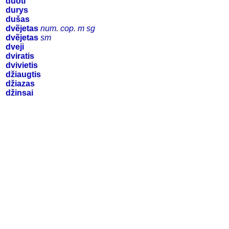
duoti
durys
dušas
dvẽjetas
num. cop. m sg
dvẽjetas
sm
dveji
dviratis
dvivietis
džiaugtis
džiazas
džinsai