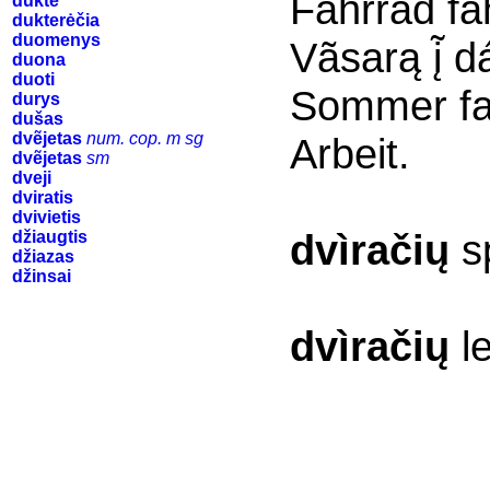
Fahrrad fa
duktė
dukterėčia
duomenys
Vãsarą į̃ d
duona
duoti
Sommer fah
durys
dušas
dvẽjetas
num. cop. m sg
Arbeit.
dvẽjetas
sm
dveji
dviratis
dvivietis
dvìračių
sp
džiaugtis
džiazas
džinsai
dvìračių
le