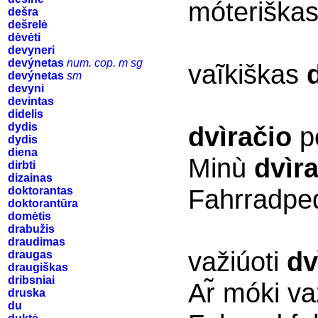
móteriška
dešra
dešrelė
dėvėti
devyneri
devýnetas
num. cop. m sg
vaĩkiškas
devýnetas
sm
devyni
devintas
didelis
dydis
dvìračio
pe
dydis
diena
Minù
dvìr
dirbti
dizainas
Fahrradped
doktorantas
doktorantūra
domėtis
drabužis
draudimas
važiúoti
dv
draugas
draugiškas
dribsniai
Ar̃ móki va
druska
du