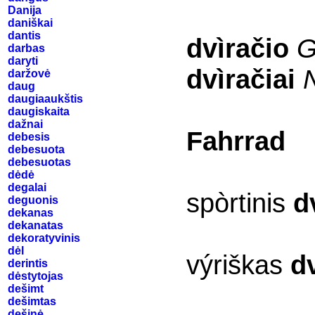
Danija
daniškai
dantis
dvìračio
G
darbas
daryti
dvìračiai
daržovė
daug
daugiaaukštis
daugiskaita
dažnai
Fahrrad
debesis
debesuota
debesuotas
dėdė
degalai
spòrtinis
d
deguonis
dekanas
dekanatas
dekoratyvinis
dėl
výriškas
dv
derintis
dėstytojas
dešimt
dešimtas
dešinė