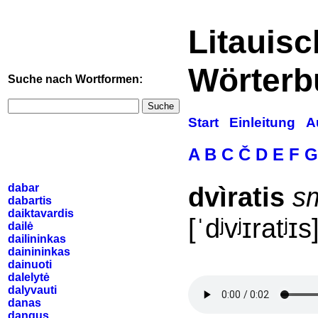
Litauis
Wörterb
Suche nach Wortformen:
Suche
Start
Einleitung
A
A
B
C
Č
D
E
F
G
dabar
dvìratis
s
dabartis
daiktavardis
[ˈdʲvʲɪratʲɪs
dailė
dailininkas
dainininkas
dainuoti
dalelytė
dalyvauti
danas
dangus