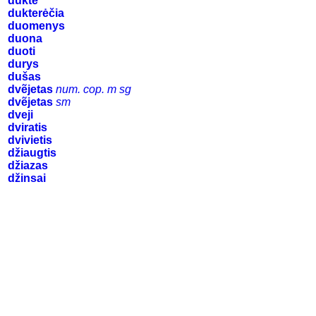
duktė
dukterėčia
duomenys
duona
duoti
durys
dušas
dvẽjetas
num. cop. m sg
dvẽjetas
sm
dveji
dviratis
dvivietis
džiaugtis
džiazas
džinsai