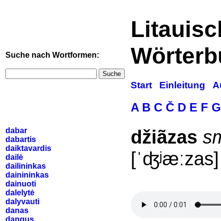
Litauis
Wörterb
Suche nach Wortformen:
Suche
Start
Einleitung
A
A
B
C
Č
D
E
F
G
dabar
džiãzas
s
dabartis
daiktavardis
[ˈʤʲæːzas]
dailė
dailininkas
dainininkas
dainuoti
dalelytė
dalyvauti
danas
dangus