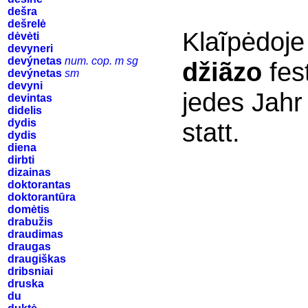
dešra
dešrelė
Klaĩpėdoje
dėvėti
devyneri
devýnetas
num. cop. m sg
džiãzo
fest
devýnetas
sm
devyni
jedes Jahr 
devintas
didelis
dydis
statt.
dydis
diena
dirbti
dizainas
doktorantas
doktorantūra
domėtis
drabužis
draudimas
draugas
draugiškas
dribsniai
druska
du