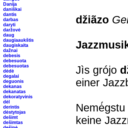
Danija
daniškai
dantis
džiãzo
Ge
darbas
daryti
daržovė
daug
daugiaaukštis
Jazzmusi
daugiskaita
dažnai
debesis
debesuota
debesuotas
Jìs grójo
d
dėdė
degalai
einer Jazz
deguonis
dekanas
dekanatas
dekoratyvinis
dėl
Nemė́gst
derintis
dėstytojas
keine Jazz
dešimt
dešimtas
dešinė