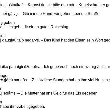
́ną tušinùką? – Kannst du mir bitte den roten Kugelschreiber 
e per̃ gãtvę. – Gib mir die Hand, wir gehen über die Straße.
ag geben
̀mą. – Ich gebe dir einen guten Ratschlag.
eben
dį daugiaũ taĩp nedarýti. – Das Kind hat den Eltern sein Wort 
̀tį laĩko pabaĩgti ùžduotis. – Ich gebe euch noch ein wenig Zeit
ringen
vė
(jám) naudõs. – Zusätzliche Stunden haben ihm viel Nutzen 
n
ų̃ ledáms. – Die Mutter hat uns Geld für das Eis gegeben.
en
ch habe ihm Arbeit gegeben.