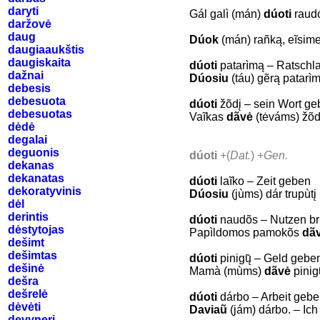
daryti
Gál galì (mán)
dúoti
raudo
daržovė
daug
Dúok
(mán) rañką, eĩsim
daugiaaukštis
daugiskaita
dúoti
patarìmą – Ratschl
dažnai
Dúosiu
(táu) gẽrą patari
debesis
debesuota
dúoti
žõdį – sein Wort g
debesuotas
Vaĩkas
dãvė
(tėváms) žõ
dėdė
degalai
deguonis
dúoti
+(
Dat.
) +
Gen.
dekanas
dekanatas
dúoti
laĩko – Zeit geben
dekoratyvinis
Dúosiu
(jùms) dár trupu
dėl
derintis
dúoti
naudõs – Nutzen b
dėstytojas
Papìldomos pamokõs
dã
dešimt
dešimtas
dúoti
pinigų̃ – Geld gebe
dešinė
Mamà (mùms)
dãvė
pinig
dešra
dešrelė
dúoti
dárbo – Arbeit geb
dėvėti
Daviaũ
(jám) dárbo. – I
devyneri