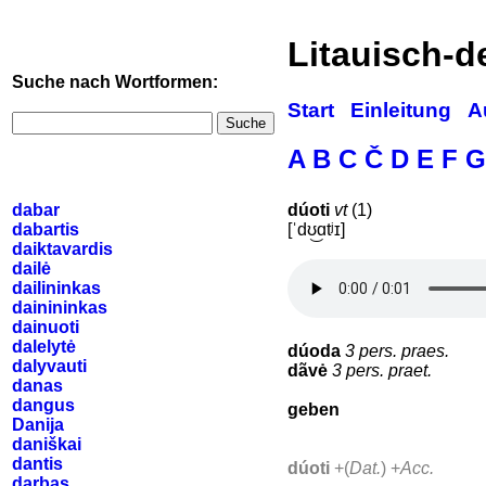
Litauisch-
Suche nach Wortformen:
Start
Einleitung
A
Suche
A
B
C
Č
D
E
F
G
dabar
dúoti
vt
(1)
dabartis
[ˈdʊ͜ɑtʲɪ]
daiktavardis
dailė
dailininkas
dainininkas
dainuoti
dalelytė
dúoda
3 pers. praes.
dalyvauti
dãvė
3 pers. praet.
danas
dangus
geben
Danija
daniškai
dantis
dúoti
+(
Dat.
) +
Acc.
darbas