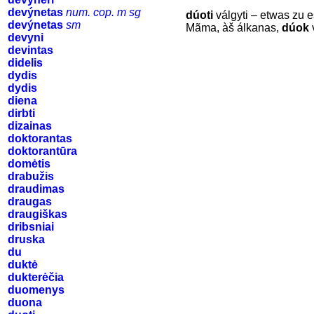
devýnetas
num. cop. m sg
dúoti
válgyti – etwas zu
devýnetas
sm
Mãma, àš álkanas,
dúok
v
devyni
devintas
didelis
dydis
dydis
diena
dirbti
dizainas
doktorantas
doktorantūra
domėtis
drabužis
draudimas
draugas
draugiškas
dribsniai
druska
du
duktė
dukterėčia
duomenys
duona