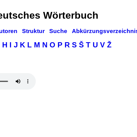
deutsches Wörterbuch
utoren
Struktur
Suche
Abkürzungsverzeichni
H
I
J
K
L
M
N
O
P
R
S
Š
T
U
V
Ž